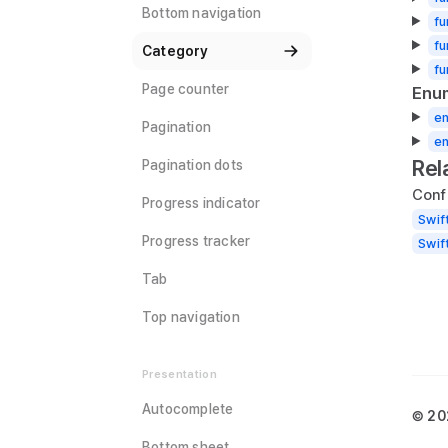
Bottom navigation
fu
fu
Category
fu
Page counter
Enu
e
Pagination
en
Rel
Pagination dots
Conf
Progress indicator
Swif
Progress tracker
Swif
Tab
Top navigation
Presentation
Autocomplete
© 20
Bottom sheet