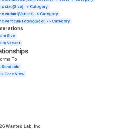
nc size(Size) -> Category
nc variant(Variant) -> Category
nc verticalPadding(Bool) -> Category
merations
num Size
um Variant
ationships
orms To
t.Sendable
tUICore.View
26 Wanted Lab, Inc.