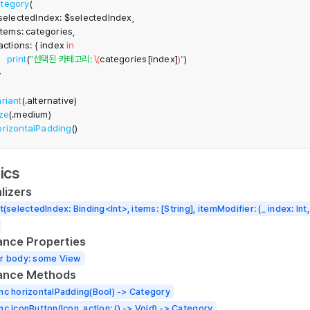
tegory
(
  selectedIndex
:
 $selectedIndex
,
 items
:
 categories
,
  actions
:
{
 index 
in
print
(
"선택된 카테고리: 
\(
categories
[
index
]
)
"
)
}
riant
(
.
alternative
)
ize
(
.
medium
)
orizontalPadding
(
)
ics
alizers
it(selectedIndex: Binding<Int>, items: [String], itemModifier: (_ index: Int, 
ance Properties
r body: some View
tance Methods
nc horizontalPadding(Bool) -> Category
nc iconButton(Icon, action: () -> Void) -> Category