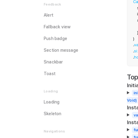
Ca
Feedback
  
   
Alert
  
Fallback view
)
Push badge
.
va
Section message
.
s
.
h
Snackbar
Toast
Top
Initi
Loading
in
Void)
Loading
Inst
Skeleton
va
Ins
fu
Navigations
fu