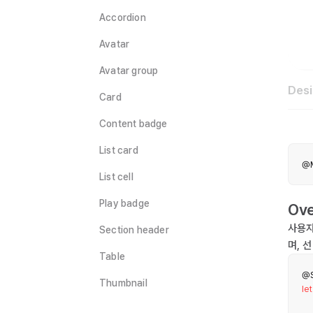
Accordion
Avatar
Avatar group
Des
Card
Content badge
List card
@M
List cell
Play badge
Ove
사용자
Section header
며, 
Table
@S
Thumbnail
let