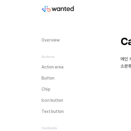
C
Overview
Actions
메인 
소분류
Action area
Button
Chip
Icon button
Text button
Contents