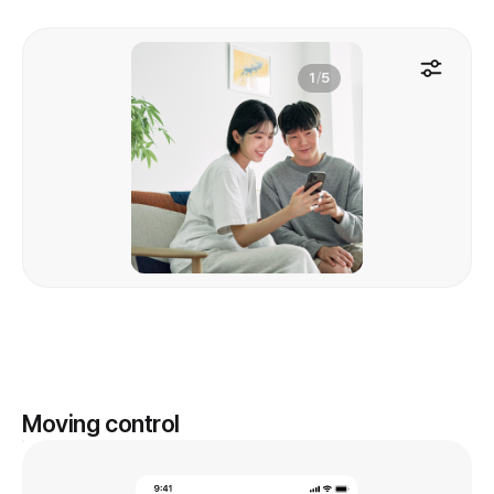
1
/
5
Moving control