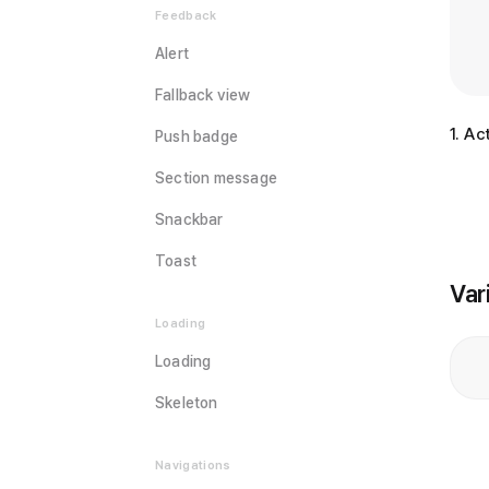
Feedback
Alert
Fallback view
1
.
Act
Push badge
Section message
Snackbar
Toast
Var
Loading
Loading
Skeleton
Navigations