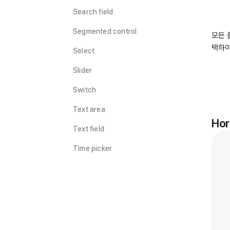
Search field
Segmented control
모든 
택하여
Select
Slider
Switch
Text area
Hor
Text field
Time picker