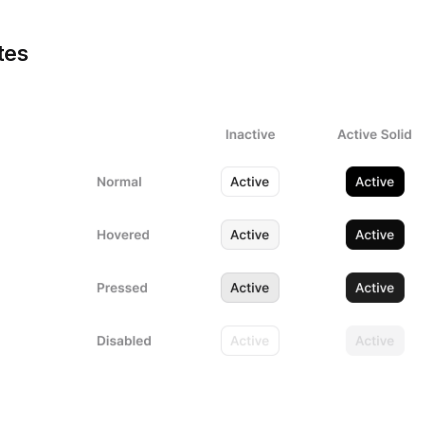
tes
Hor
Ver
Ico