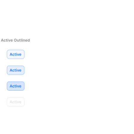
Small
Medium
Large
Xlarge
izontal padding
False
True
tical padding
False
True
n button
False
True