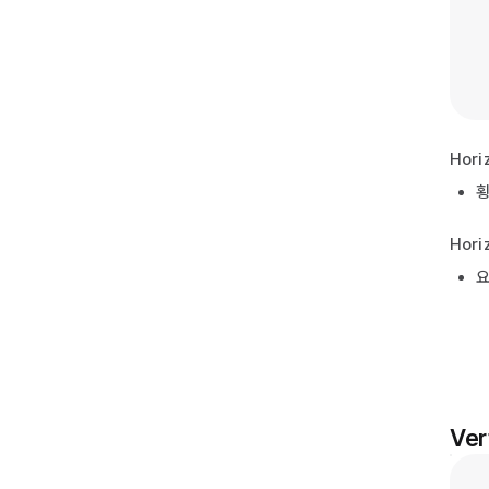
Hori
횡
Hori
요
Ver