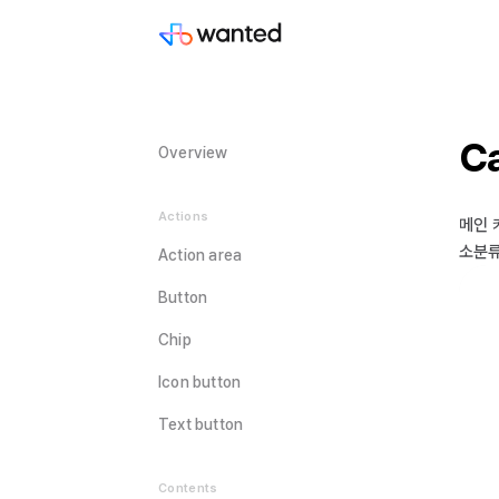
C
Overview
Actions
메인 
소분류
Action area
Button
Chip
Icon button
Text button
Contents