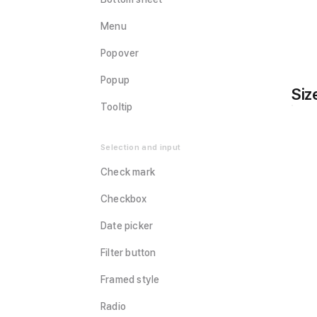
Menu
Popover
Popup
Siz
Tooltip
Selection and input
Check mark
Checkbox
Date picker
Filter button
Framed style
Radio