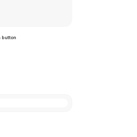
n button
iants
Normal
Alternative
e