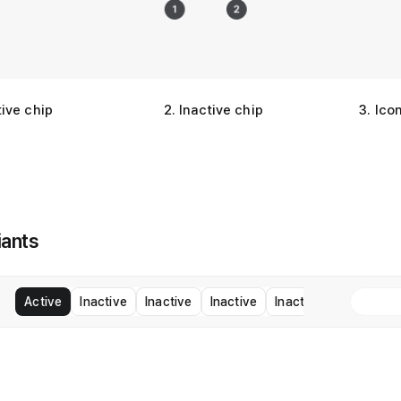
ive chip
2
.
Inactive chip
3
.
Ico
iants
Active
Inactive
Inactive
Inactive
Inactive
Var
Siz