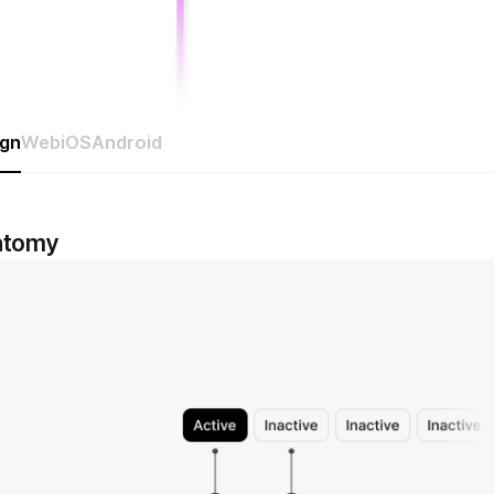
ign
Web
iOS
Android
atomy