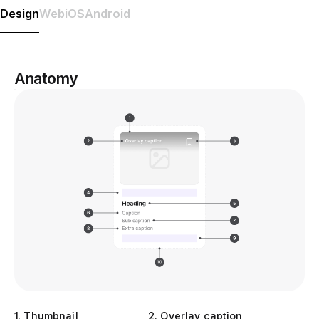
Design
Web
iOS
Android
Anatomy
1
.
Thumbnail
2
.
Overlay caption