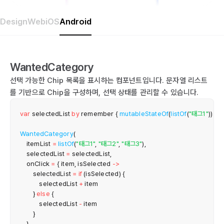
Design
Web
iOS
Android
WantedCategory
선택 가능한 Chip 목록을 표시하는 컴포넌트입니다. 문자열 리스트
를 기반으로 Chip을 구성하며, 선택 상태를 관리할 수 있습니다.
var
 selectedList 
by
 remember 
{
mutableStateOf
(
listOf
(
"태그1"
)
)
}
WantedCategory
(
    itemList 
=
listOf
(
"태그1"
,
"태그2"
,
"태그3"
)
,
    selectedList 
=
 selectedList
,
    onClick 
=
{
 item
,
 isSelected 
->
        selectedList 
=
if
(
isSelected
)
{
            selectedList 
+
 item

}
else
{
            selectedList 
-
 item

}
}