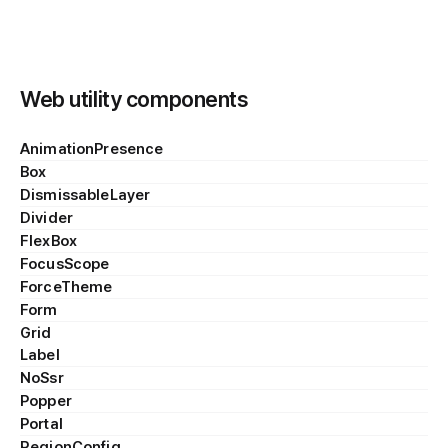
Web utility components
AnimationPresence
Box
DismissableLayer
Divider
FlexBox
FocusScope
ForceTheme
Form
Grid
Label
NoSsr
Popper
Portal
RegionConfig