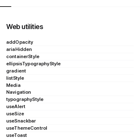
Web utilities
addOpacity
ariaHidden
containerStyle
ellipsisTypographyStyle
gradient
listStyle
Media
Navigation
typographyStyle
useAlert
useSize
useSnackbar
useThemeControl
useToast