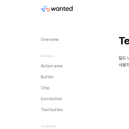
Te
Overview
Actions
필드 
사용자
Action area
Button
Chip
Icon button
Text button
Contents