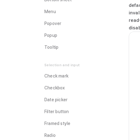
defa
Menu
inval
read
Popover
disa
Popup
Tooltip
Selection and input
Check mark
Checkbox
Date picker
Filter button
Framed style
Radio