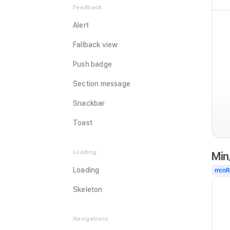
Feedback
Alert
Fallback view
Push badge
Section message
Snackbar
Toast
Loading
Min
Loading
min
Skeleton
Navigations