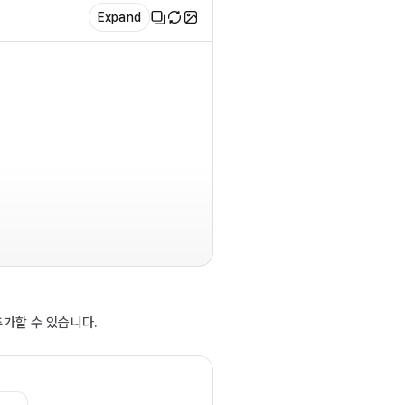
Expand
import { FlexBox, FormField,
const Demo = () => {

  return (

    <FlexBox gap="12px" flex
      <FormField>

        <FormLabel required>L
        <FormControl>

추가할 수 있습니다.
          <TextArea width="25c
        </FormControl>

        <FormMessage>Helpe
      </FormField>
