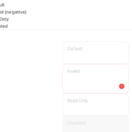
ult
id (negative)
Only
bled