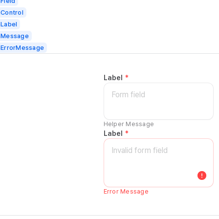
Field
Control
Label
mMessage
mErrorMessage
Label
*
Helper Message
Label
*
Error Message