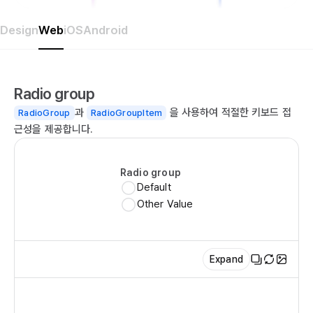
Design
Web
iOS
Android
Radio group
과
을 사용하여 적절한 키보드 접
RadioGroup
RadioGroupItem
근성을 제공합니다.
Radio group
Default
Other Value
Expand