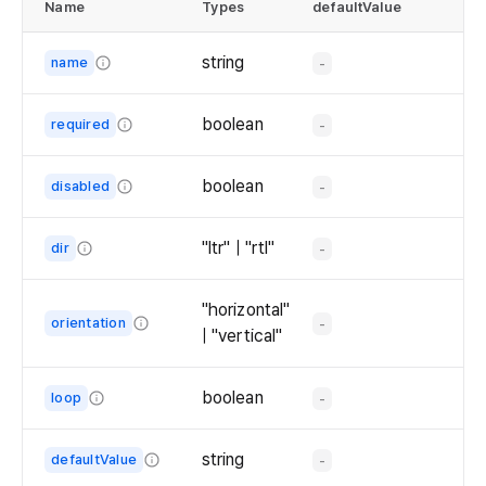
Name
Types
defaultValue
  
  
   
  
   
string
name
-
   
    }
The
   
  });
name
boolean
required
   
-
of
Whether
  r
the
the
   
boolean
disabled
-
   
radio
radio
   
Whether
   
group.
group
the
   
"ltr" | "rtl"
dir
-
is
  
radio
   
The
required.
   
group
  
direction
   
"horizontal"
is
    
orientation
of
-
   
| "vertical"
disabled.
   
the
The
   
radio
  
orientation
boolean
loop
   
-
group.
   
of
Whether
   
   
the
to
   
string
defaultValue
-
   
radio
focus
  
The