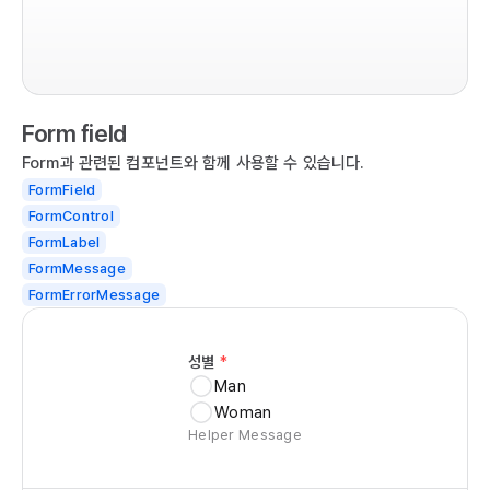
co
  r
  
  
Form field
  
   
Form과 관련된 컴포넌트와 함께 사용할 수 있습니다.
  
FormField
   
FormControl
  
FormLabel
  
FormMessage
   
FormErrorMessage
   
  
성별
*
  
Man
   
Woman
   
Helper Message
   
  