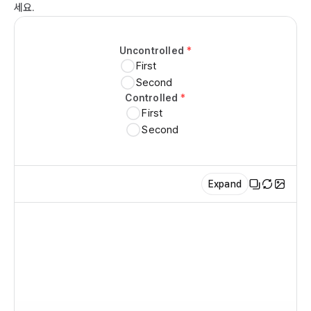
  
세요.
}

   
   
ex
Uncontrolled
*
   
First
Second
  
Controlled
*
   
First
Second
  
   
   
Expand
   
  
   
   
   
   
im