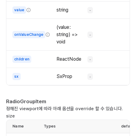
   
group.
loop
default
   
string
value
-
through
   
value
   
The
the
  
of
  )

value
radio
   
(value:
the
}

of
group.
   
string) =>
onValueChange
-
radio
the
   
void
group.
ex
radio
   
Callback
group.
   
function
ReactNode
children
-
    
when
    
the
SxProp
sx
-
    
value
   
changes.
    
    
RadioGroupItem
   
정해진 viewport에 따라 아래 옵션을 override 할 수 있습니다.
    
size
   
Name
Types
default
   