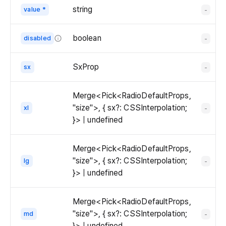
   
string
value *
-
   
    
   
boolean
disabled
-
   
Whether
    
the
SxProp
sx
-
   
radio
   
is
Merge<Pick<RadioDefaultProps,
    
disabled.
"size">, { sx?: CSSInterpolation;
xl
-
   
}> | undefined
   
   
    
Merge<Pick<RadioDefaultProps,
    
"size">, { sx?: CSSInterpolation;
lg
-
    
}> | undefined
    
   
Merge<Pick<RadioDefaultProps,
   
"size">, { sx?: CSSInterpolation;
md
-
}> | undefined