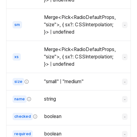
  
   
Merge<Pick<RadioDefaultProps,
    
"size">, { sx?: CSSInterpolation;
    
sm
-
}> | undefined
  
   
Merge<Pick<RadioDefaultProps,
  )

"size">, { sx?: CSSInterpolation;
xs
-
}

}> | undefined
ex
"small" | "medium"
size
-
The
size
string
name
-
of
The
the
name
boolean
checked
-
radio.
of
Whether
the
the
boolean
required
-
radio.