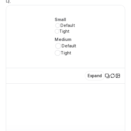
다.
  
  
Small
   
Default
   
Tight
  
Medium
  
Default
   
Tight
   
   
  
Expand
  )

}

ex
im