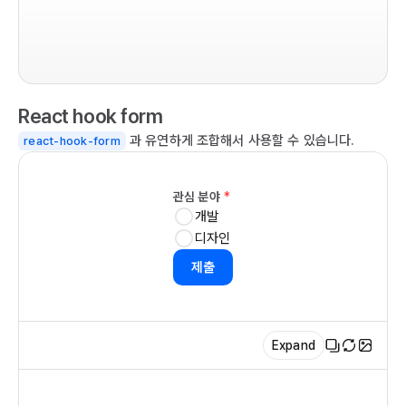
imp
  
   
co
   
  c
  )

}

React hook form
  r
  
과 유연하게 조합해서 사용할 수 있습니다.
ex
react-hook-form
   
  
관심 분야
*
개발
   
디자인
   
  
제출
  
   
   
Expand
   
   