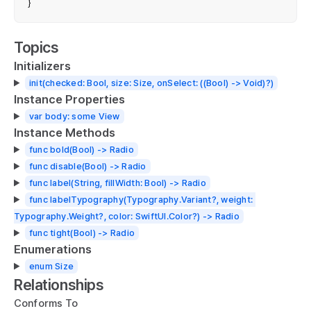
}
Topics
Initializers
init(checked: Bool, size: Size, onSelect: ((Bool) -> Void)?)
Instance Properties
var body: some View
Instance Methods
func bold(Bool) -> Radio
func disable(Bool) -> Radio
func label(String, fillWidth: Bool) -> Radio
func labelTypography(Typography.Variant?, weight: 
Typography.Weight?, color: SwiftUI.Color?) -> Radio
func tight(Bool) -> Radio
Enumerations
enum Size
Relationships
Conforms To