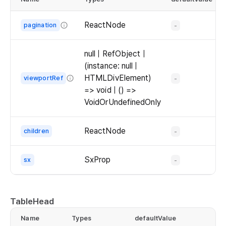
imp
ReactNode
pagination
-
co
The
.fi
pagination
null | RefObject |
of
co
(instance: null |
the
co
HTMLDivElement)
viewportRef
-
table.
=> void | () =>
Pass
co
VoidOrUndefinedOnly
an
  
The
`Pagination`
  
viewport
ReactNode
children
-
component.
  e
ref
  
of
SxProp
sx
});

-
the
table.
 c
Pass
a
TableHead
co
`ref`
Name
Types
defaultValue
co
to