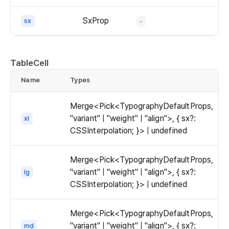
displayed
the
with
SxProp
sx
-
interaction.
ellipsis.
TableCell
Name
Types
d
Merge<Pick<TypographyDefaultProps,
"variant" | "weight" | "align">, { sx?:
xl
CSSInterpolation; }> | undefined
Merge<Pick<TypographyDefaultProps,
"variant" | "weight" | "align">, { sx?:
lg
CSSInterpolation; }> | undefined
Merge<Pick<TypographyDefaultProps,
"variant" | "weight" | "align">, { sx?:
md