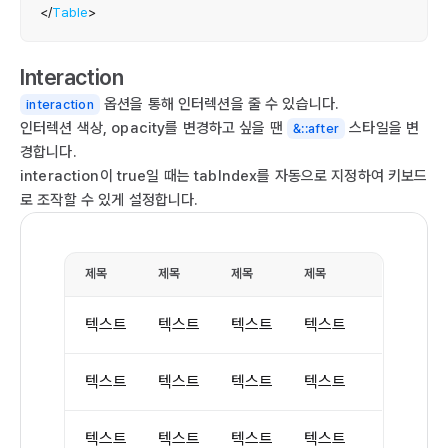
   
</
Table
>
  
Interaction
  
옵션을 통해 인터렉션을 줄 수 있습니다.
interaction
   
인터렉션 색상, opacity를 변경하고 싶을 땐
스타일을 변
&::after
   
경합니다.
   
interaction이 true일 때는 tabIndex를 자동으로 지정하여 키보드
   
로 조작할 수 있게 설정합니다.
  
  
   
제목
제목
제목
제목
   
   
   
텍스트
텍스트
텍스트
텍스트
   
   
텍스트
텍스트
텍스트
텍스트
   
   
텍스트
텍스트
텍스트
텍스트
   