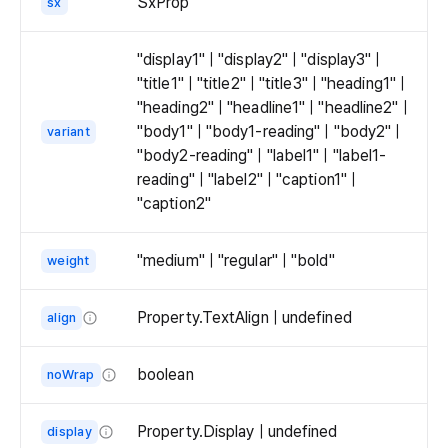
SxProp
sx
    
   
   
"display1" | "display2" | "display3" |
   
"title1" | "title2" | "title3" | "heading1" |
   
"heading2" | "headline1" | "headline2" |
    
"body1" | "body1-reading" | "body2" |
variant
  
"body2-reading" | "label1" | "label1-
  
reading" | "label2" | "caption1" |
)

"caption2"
}

"medium" | "regular" | "bold"
weight
ex
Property.TextAlign | undefined
align
The
alignment
boolean
noWrap
of
Whether
the
to
Property.Display | undefined
display
text.
wrap