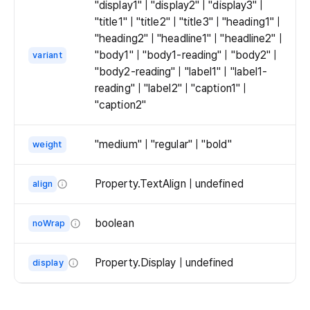
"display1" | "display2" | "display3" |
"title1" | "title2" | "title3" | "heading1" |
"heading2" | "headline1" | "headline2" |
"body1" | "body1-reading" | "body2" |
variant
"body2-reading" | "label1" | "label1-
reading" | "label2" | "caption1" |
"caption2"
"medium" | "regular" | "bold"
weight
Property.TextAlign | undefined
align
The
alignment
boolean
noWrap
of
Whether
the
to
Property.Display | undefined
display
text.
wrap
The
the
display
text.