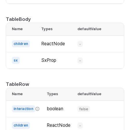
The
the
display
text.
of
TableBody
If
the
`noWrap`
Name
Types
defaultValue
text.
is
set
ReactNode
children
-
to
true,
SxProp
sx
-
the
text
will
not
TableRow
wrap
Name
Types
defaultValue
and
overflowing
boolean
interaction
false
content
Whether
will
to
be
ReactNode
children
-
enable