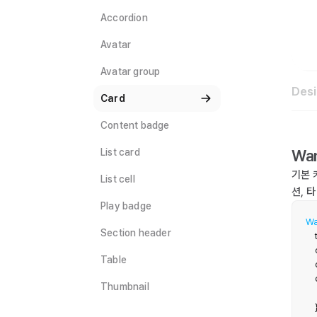
Accordion
Avatar
Avatar group
Des
Card
Content badge
Wa
List card
기본 
List cell
션, 
Play badge
Wa
Section header
    
   
Table
  
  
Thumbnail