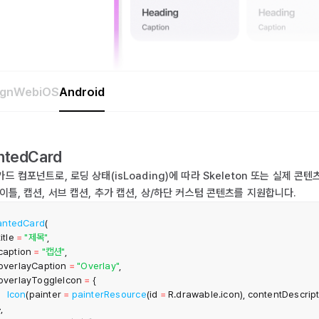
ign
Web
iOS
Android
ntedCard
카드 컴포넌트로, 로딩 상태(isLoading)에 따라 Skeleton 또는 실제 
타이틀, 캡션, 서브 캡션, 추가 캡션, 상/하단 커스텀 콘텐츠를 지원합니다.
ntedCard
(
title 
=
"제목"
,
 caption 
=
"캡션"
,
  overlayCaption 
=
"Overlay"
,
  overlayToggleIcon 
=
{
Icon
(
painter 
=
painterResource
(
id 
=
 R
.
drawable
.
icon
)
,
 contentDescript
}
,