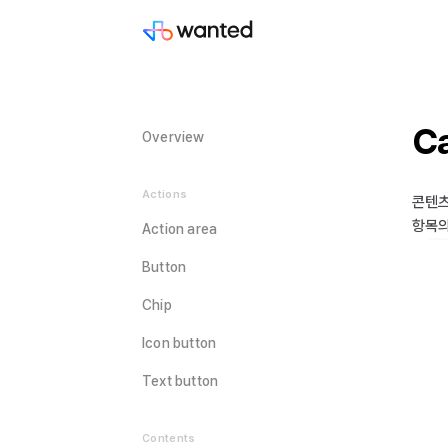
C
Overview
Actions
콘텐츠
항목의
Action area
Button
Chip
Icon button
Text button
Contents