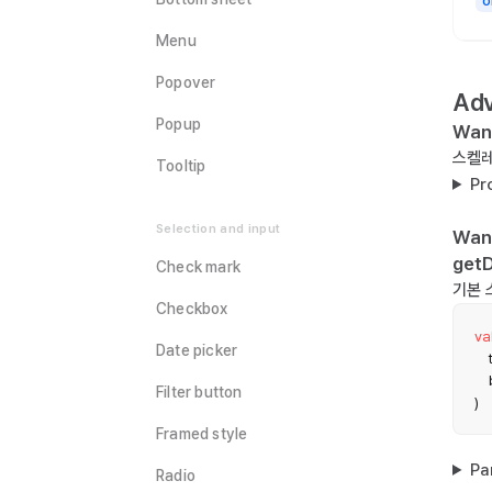
o
Menu
Popover
Ad
Popup
Wan
스켈레
Tooltip
Pr
Selection and input
Wan
getD
Check mark
기본 
Checkbox
va
Date picker
  
  
Filter button
)
Framed style
Pa
Radio