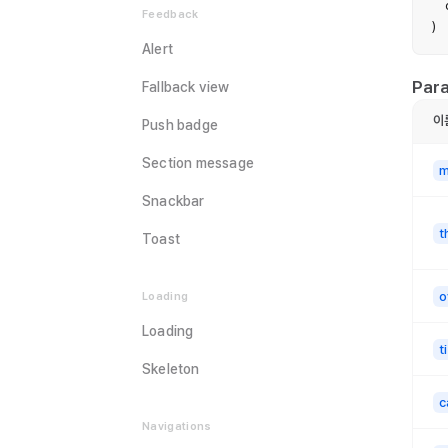
   
Feedback
)
Alert
Par
Fallback view
이
Push badge
Section message
m
Snackbar
t
Toast
o
Loading
Loading
t
Skeleton
c
Navigations