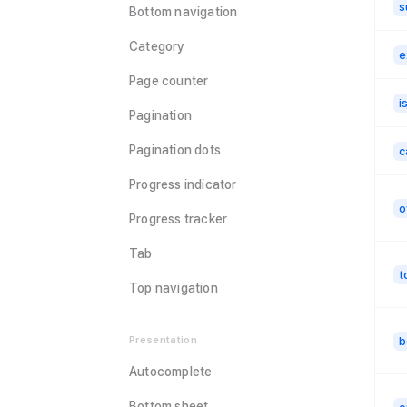
s
Bottom navigation
Category
e
Page counter
i
Pagination
Pagination dots
c
Progress indicator
o
Progress tracker
Tab
t
Top navigation
b
Presentation
Autocomplete
Bottom sheet