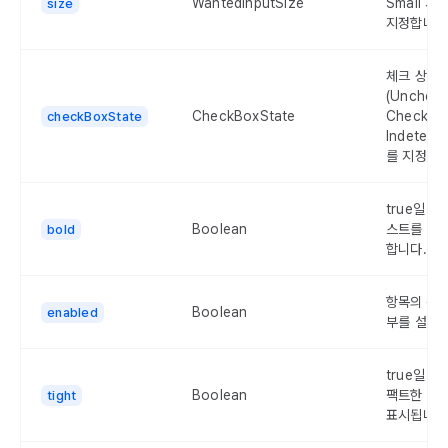
WantedInputSize
Small 사
size
지정합니다
체크 상태
(Uncheck
CheckBoxState
Checked
checkBoxState
Indetermi
를 지정합니
true일 경
Boolean
스트를 굵
bold
합니다.
항목의 활
Boolean
enabled
부를 설정
true일 경
Boolean
팩트한 스
tight
표시됩니다