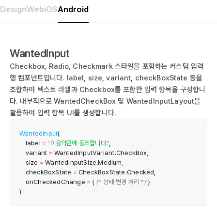
Design
Web
iOS
Android
WantedInput
Checkbox, Radio, Checkmark 스타일을 포함하는 커스텀 입력
행 컴포넌트입니다. label, size, variant, checkBoxState 등을
조합하여 텍스트 라벨과 Checkbox를 포함한 입력 항목을 구성합니
다. 내부적으로 WantedCheckBox 및 WantedInputLayout을
활용하여 입력 항목 UI를 생성합니다.
WantedInput
(
    label 
=
"이용약관에 동의합니다."
,
    variant 
=
 WantedInputVariant
.
CheckBox
,
    size 
=
 WantedInputSize
.
Medium
,
    checkBoxState 
=
 CheckBoxState
.
Checked
,
    onCheckedChange 
=
{
/* 상태 변경 처리 */
}
)