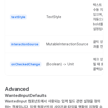
텍스트 스
수동 지정할
있으며, 생
TextStyle
textStyle
자동으로 s
bold를 
설정됩니다
클릭 상호
MutableInteractionSource
interactionSource
과를 전달
체크 상태
(Boolean) -> Unit
될 때 호출
onCheckedChange
콜백입니다
Advanced
WantedInputDefaults
WantedInput 컴포넌트에서 사용되는 입력 필드 관련 설정을 정의
하는 객체입니다. 입력 컴포넌트의 사이즈와 타입을 명확히 지정할 수