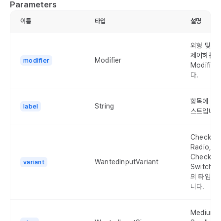
Parameters
이름
타입
설명
외형 및 배
제어하는
Modifier
modifier
Modifie
다.
항목에 표
String
label
스트입니다
CheckBo
Radio,
CheckMa
WantedInputVariant
variant
Switch 
의 타입을
니다.
Medium