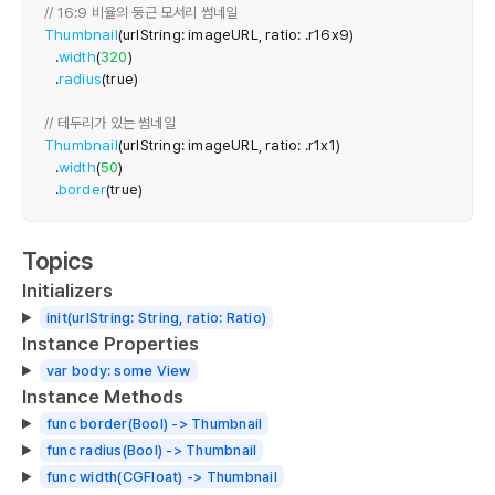
// 16:9 비율의 둥근 모서리 썸네일
Thumbnail
(
urlString
:
 imageURL
,
 ratio
:
.
r16x9
)
.
width
(
320
)
.
radius
(
true
)
// 테두리가 있는 썸네일
Thumbnail
(
urlString
:
 imageURL
,
 ratio
:
.
r1x1
)
.
width
(
50
)
.
border
(
true
)
Topics
Initializers
init(urlString: String, ratio: Ratio)
Instance Properties
var body: some View
Instance Methods
func border(Bool) -> Thumbnail
func radius(Bool) -> Thumbnail
func width(CGFloat) -> Thumbnail