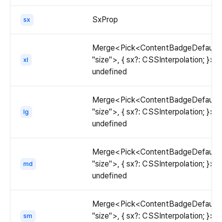
  
The
badge
the
   
content
when
SxProp
sx
content
  
of
`color=accent`.
badge
  
the
when
Merge<Pick<ContentBadgeDefaultP
   
content
`color=neutral`.
"size">, { sx?: CSSInterpolation; }> |
xl
  
badge.
undefined
  
   
  
Merge<Pick<ContentBadgeDefaultP
  
"size">, { sx?: CSSInterpolation; }> |
lg
   
undefined
  
  
Merge<Pick<ContentBadgeDefaultP
   
"size">, { sx?: CSSInterpolation; }> |
md
  
undefined
  
   
Merge<Pick<ContentBadgeDefaultP
  
"size">, { sx?: CSSInterpolation; }> |
  
sm