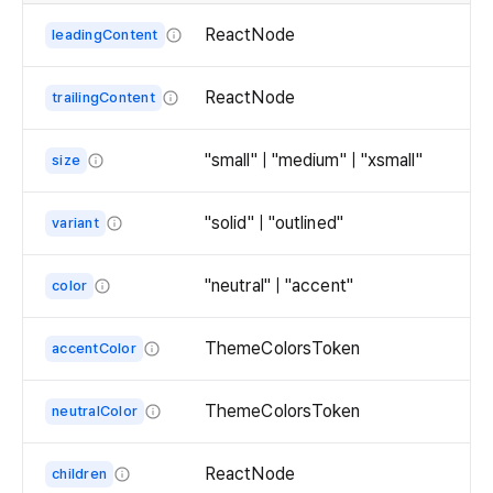
  
  
ReactNode
leadingContent
   
   
Content
  )

  
displayed
}

ReactNode
trailingContent
  
in
Content
   
the
ex
displayed
  
"small" | "medium" | "xsmall"
size
leading
in
   
The
area.
the
size
"solid" | "outlined"
variant
trailing
  
of
The
area.
  
the
variant
"neutral" | "accent"
   
color
content
of
The
  
badge.
the
color
  
ThemeColorsToken
accentColor
content
of
   
The
badge.
the
  
color
ThemeColorsToken
neutralColor
content
  
of
The
badge.
   
the
color
  
ReactNode
children
content
of