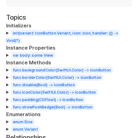
Topics
Initializers
init(variant: IconButton.Variant, icon: Icon, handler: (() -> 
Void)?)
Instance Properties
var body: some View
Instance Methods
func backgroundColor(SwiftUI.Color) -> IconButton
func borderColor(SwiftUI.Color) -> IconButton
func disable(Bool) -> IconButton
func iconColor(SwiftUI.Color) -> IconButton
func padding(CGFloat) -> IconButton
func showPushBadge(Bool) -> IconButton
Enumerations
enum Size
enum Variant
Relationships