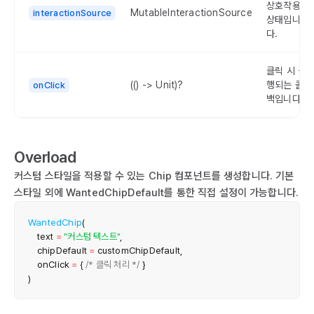
상호작용
MutableInteractionSource
interactionSource
상태입니
다.
클릭 시 실
(() -> Unit)?
행되는 콜
onClick
백입니다.
Overload
커스텀 스타일을 적용할 수 있는 Chip 컴포넌트를 생성합니다. 기본
스타일 외에 WantedChipDefault를 통한 직접 설정이 가능합니다.
WantedChip
(
    text 
=
"커스텀 텍스트"
,
    chipDefault 
=
 customChipDefault
,
    onClick 
=
{
/* 클릭 처리 */
}
)