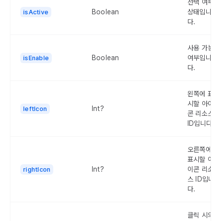
선택 여부
Boolean
상태입니
isActive
다.
사용 가능
Boolean
여부입니
isEnable
다.
왼쪽에 표
시할 아이
Int?
leftIcon
콘 리소스
ID입니다.
오른쪽에
표시할 아
Int?
이콘 리소
rightIcon
스 ID입니
다.
클릭 시의