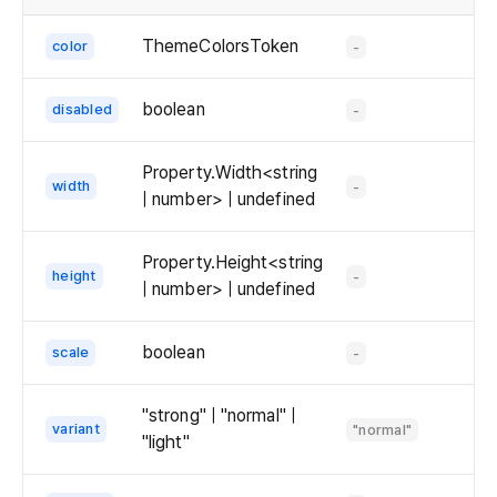
ThemeColorsToken
color
-
co
  <
   
boolean
disabled
-
   
  
Property.Width<string
   
width
-
| number> | undefined
   
  
Property.Height<string
   
height
-
| number> | undefined
    
  />
);

boolean
scale
-
ex
"strong" | "normal" |
variant
"normal"
"light"