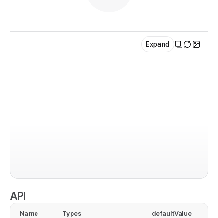
  
)

}

Expand
co
<B
  {
  
  
   
   
im
  
  
co
  })
  r
/>

  
);

   
API
  
ex
  )

Name
Types
defaultValue
}
