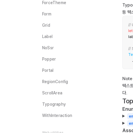
ForceTheme
Typ
등 텍
Form
//
Grid
let
Label
la
NoSsr
//
Te
Popper
Portal
Note
RegionConfig
텍스트
다.
ScrollArea
Top
Typography
Enu
WithInteraction
en
e
Asso
Web utilities