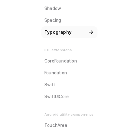
Shadow
Spacing
Typography
iOS extensions
CoreFoundation
Foundation
Swift
SwiftUICore
Android utility components
TouchArea