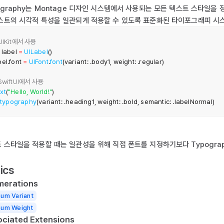
ography는 Montage 디자인 시스템에서 사용되는 모든 텍스트 스타일을 정
스트의 시각적 특성을 일관되게 적용할 수 있도록 표준화된 타이포그래피 시
 UIKit에서 사용
 label 
=
UILabel
(
)
bel
.
font 
=
UIFont
.
font
(
variant
:
.
body1
,
 weight
:
.
regular
)
 SwiftUI에서 사용
xt
(
"Hello, World!"
)
.
typography
(
variant
:
.
heading1
,
 weight
:
.
bold
,
 semantic
:
.
labelNormal
)
 스타일을 적용할 때는 일관성을 위해 직접 폰트를 지정하기보다 Typogra
ics
merations
um Variant
num Weight
ciated Extensions