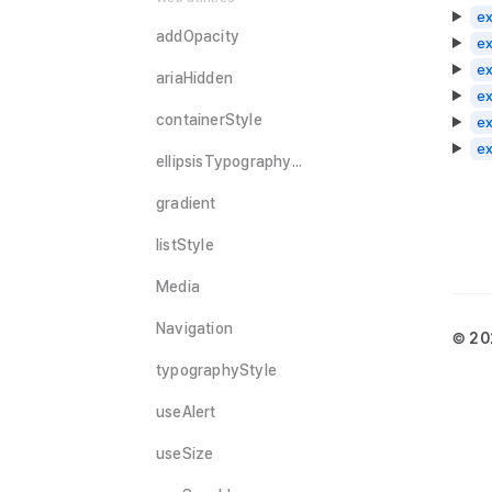
ex
addOpacity
ex
ex
ariaHidden
ex
containerStyle
ex
ex
ellipsisTypographyStyle
gradient
listStyle
Media
Navigation
© 20
typographyStyle
useAlert
useSize