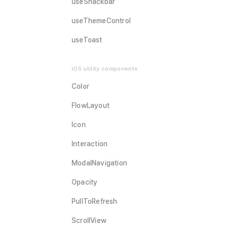
useSnackbar
useThemeControl
useToast
iOS utility components
Color
FlowLayout
Icon
Interaction
ModalNavigation
Opacity
PullToRefresh
ScrollView