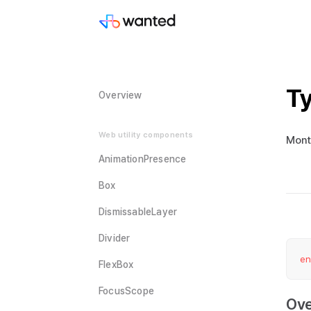
T
Overview
Web utility components
Mon
AnimationPresence
Box
DismissableLayer
Divider
e
FlexBox
FocusScope
Ove